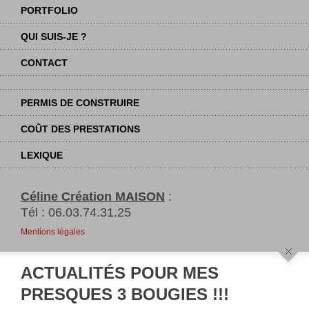
PORTFOLIO
QUI SUIS-JE ?
CONTACT
PERMIS DE CONSTRUIRE
COÛT DES PRESTATIONS
LEXIQUE
Céline Création MAISON
:
Tél : 06.03.74.31.25
Mentions légales
.
ACTUALITÉS POUR MES
PRESQUES 3 BOUGIES !!!