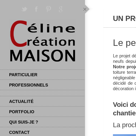
UN PR
Le pe
Le projet dé
neufs depui
Notre proj
toiture ter
PARTICULIER
négligeable
décidé de d
PROFESSIONNELS
décoration i
ACTUALITÉ
Voici d
chantie
PORTFOLIO
QUI SUIS-JE ?
La proc
CONTACT